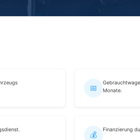
hrzeugs
Gebrauchtwagen
📅
Monate.
sdienst.
Finanzierung d
💰